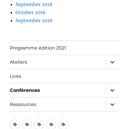
September 2018
October 2016
September 2016
Programme édition 2021
expand
Ateliers
child
menu
Lives
expand
Conférences
child
menu
expand
Ressources
child
menu
Programme
Ateliers
Lives
Conférences
Ressources