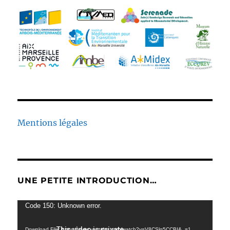
Mentions légales
UNE PETITE INTRODUCTION…
Video
Code 150: Unknown error.
Player
Download File: https://www.youtube.com/watch?v=V8CSlq5CCBI&_=1