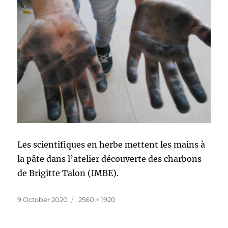
Les scientifiques en herbe mettent les mains à
la pâte dans l’atelier découverte des charbons
de Brigitte Talon (IMBE).
Posted
Full
9 October 2020
2560 × 1920
on
size