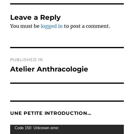
Leave a Reply
You must be
logged in
to post a comment.
Post
PUBLISHED IN
navigation
Atelier Anthracologie
UNE PETITE INTRODUCTION…
Video
Code 150: Unknown error.